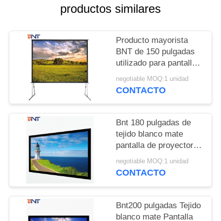
CONFERENCE
productos similares
ROOM
SOLUTION
Producto mayorista
BNT de 150 pulgadas
utilizado para pantallas
MAPA
de proyectores
negotiable MOQ:1 unidad
DEL
plegables rápidamente
CONTACTO
al aire libre:3
SITIO
Bnt 180 pulgadas de
PRIVACY
tejido blanco mate
POLICY
pantalla de proyector
plegable rápido con
negotiable MOQ:1 unidad
cuadrado de aluminio
CONTACTO
metal marco plegable
Bnt200 pulgadas Tejido
blanco mate Pantalla