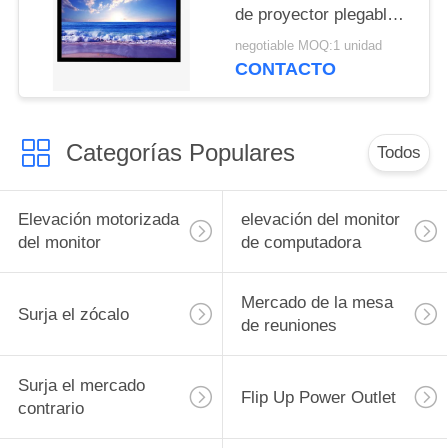
de proyector plegable
rápida con marco
negotiable MOQ:1 unidad
plegable de metal de
CONTACTO
aluminio cuadrado
Categorías Populares
Todos
Elevación motorizada
elevación del monitor
del monitor
de computadora
Mercado de la mesa
Surja el zócalo
de reuniones
Surja el mercado
Flip Up Power Outlet
contrario