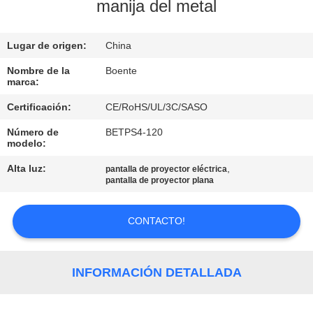
manija del metal
CONTROL
Lugar de origen:
China
DE
CALIDAD
Nombre de la
Boente
marca:
Certificación:
CE/RoHS/UL/3C/SASO
ÉNTRENOS
Número de
BETPS4-120
EN
modelo:
CONTACTO
Alta luz:
,
pantalla de proyector eléctrica
pantalla de proyector plana
CON
CONTACTO!
NOTICIAS
CASOS
INFORMACIÓN DETALLADA