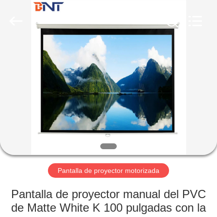
(Bo
Ente
Industrial
Co.,
Limited).
All
Rights
Reserved.
HOGAR
Developed
by
ECER
PRODUCTOS
SOBRE
NOSOTROS
VIAJE
DE
Pantalla de proyector motorizada
LA
Pantalla de proyector manual del PVC
FÁBRICA
de Matte White K 100 pulgadas con la