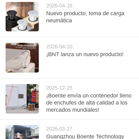
CONFERENCE
2026-04-16
ROOM
Nuevo producto, toma de carga
neumática
SOLUTION
MAPA
2026-04-10
DEL
¡BNT lanza un nuevo producto!
SITIO
PRIVACY
2025-12-25
POLICY
¡Boente envía un contenedor lleno
de enchufes de alta calidad a los
mercados mundiales!
2026-03-27
Guangzhou Boente Technology