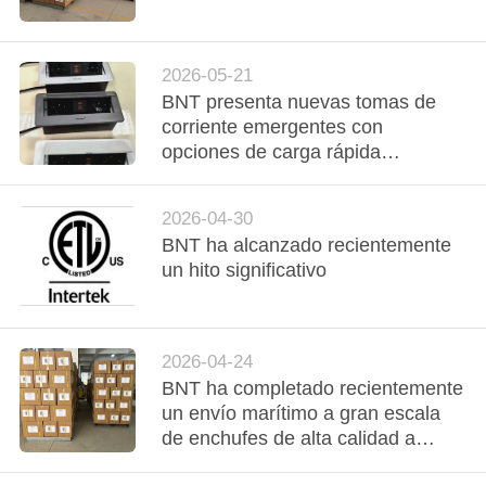
CONTROL
DE
2026-05-21
BNT presenta nuevas tomas de
CALIDAD
corriente emergentes con
opciones de carga rápida
multipotencia
ÉNTRENOS
EN
2026-04-30
BNT ha alcanzado recientemente
CONTACTO
un hito significativo
CON
NOTICIAS
2026-04-24
BNT ha completado recientemente
un envío marítimo a gran escala
CASOS
de enchufes de alta calidad a
Europa