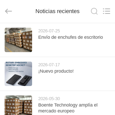
Ltd
(Bo
Ente
Industrial
Noticias recientes
Co.,
Limited).
All
Rights
HOGAR
Reserved.
Developed
2026-07-25
by
ECER
Envío de enchufes de escritorio
PRODUCTOS
SOBRE
2026-07-17
NOSOTROS
¡Nuevo producto!
VIAJE
DE
2026-05-30
LA
Boente Technology amplía el
FÁBRICA
mercado europeo