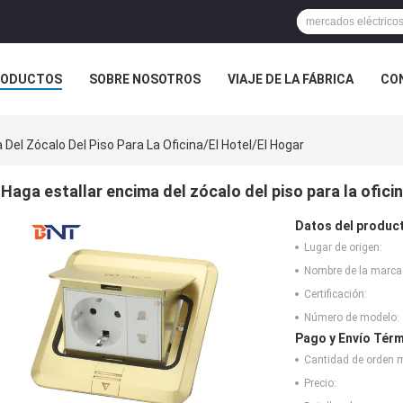
RODUCTOS
SOBRE NOSOTROS
VIAJE DE LA FÁBRICA
CO
CASOS
SOLUCIÓN DE LA SALA DE CONFERENCIAS
 Del Zócalo Del Piso Para La Oficina/el Hotel/el Hogar
Haga estallar encima del zócalo del piso para la ofici
Datos del produc
Lugar de origen:
Nombre de la marca
Certificación:
Número de modelo:
Pago y Envío Térm
Cantidad de orden 
Precio: