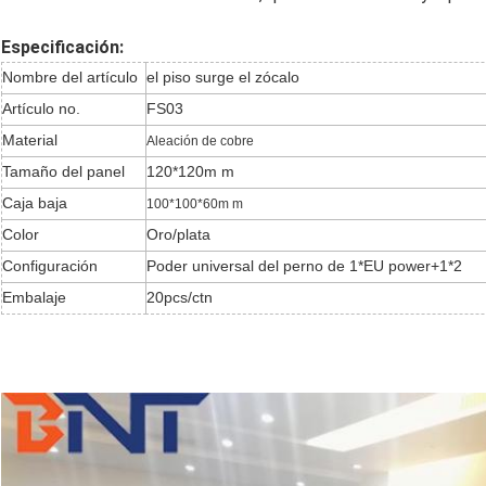
Especificación:
Nombre del artículo
el piso surge el zócalo
Artículo no.
FS03
Material
Aleación de cobre
Tamaño del panel
120*120m m
Caja baja
100*100*60m m
Color
Oro/plata
Configuración
Poder universal del perno de 1*EU power+1*2
Embalaje
20pcs/ctn