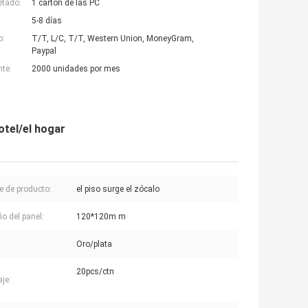
etado:
1 cartón de las PC
5-8 días
o:
T/T, L/C, T/T, Western Union, MoneyGram,
Paypal
nte:
2000 unidades por mes
otel/el hogar
 de producto:
el piso surge el zócalo
 del panel:
120*120m m
Oro/plata
20pcs/ctn
je: