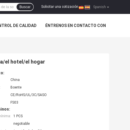
Solicitar una cotización
Buscar
|
Spanish
NTROL DE CALIDAD
ÉNTRENOS EN CONTACTO CON
na/el hotel/el hogar
to:
China
:
Boente
CE/RoHS/UL/3C/SASO
FS03
inos:
mínima:
1 PCS
negotiable