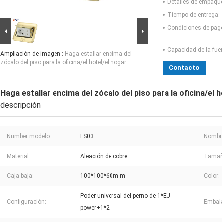
Detalles de empaqu
Tiempo de entrega:
Condiciones de pag
Capacidad de la fue
Ampliación de imagen :
Haga estallar encima del
zócalo del piso para la oficina/el hotel/el hogar
Contacto
Haga estallar encima del zócalo del piso para la oficina/el h
descripción
Number modelo:
FS03
Nombre
Material:
Aleación de cobre
Tamaño
Caja baja:
100*100*60m m
Color:
Poder universal del perno de 1*EU
Configuración:
Embala
power+1*2