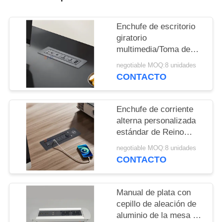
CONFERENCE
ROOM
Enchufe de escritorio
SOLUTION
giratorio
multimedia/Toma de
corriente de mesa
MAPA
negotiable MOQ:8 unidades
abatible/Enchufe
CONTACTO
DEL
montado en panel de
mesa de conferencias
SITIO
Enchufe de corriente
alterna personalizada
PRIVACY
estándar de Reino
Unido Enchufe
POLICY
negotiable MOQ:8 unidades
eléctrica integrada de
CONTACTO
escritorio con 2 tomas
1 USB y 1 cargador
inalámbrico de tipo C y
Manual de plata con
1
cepillo de aleación de
aluminio de la mesa de