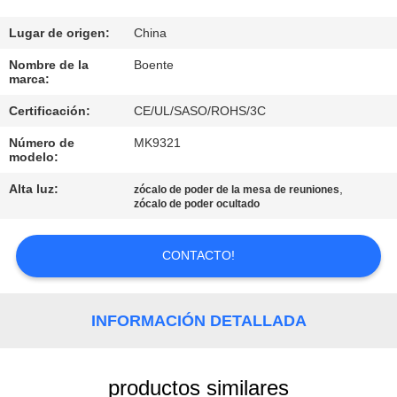
CONTROL
Lugar de origen:
China
DE
Nombre de la
Boente
marca:
CALIDAD
Certificación:
CE/UL/SASO/ROHS/3C
Número de
MK9321
ÉNTRENOS
modelo:
EN
Alta luz:
,
zócalo de poder de la mesa de reuniones
CONTACTO
zócalo de poder ocultado
CON
CONTACTO!
NOTICIAS
INFORMACIÓN DETALLADA
CASOS
productos similares